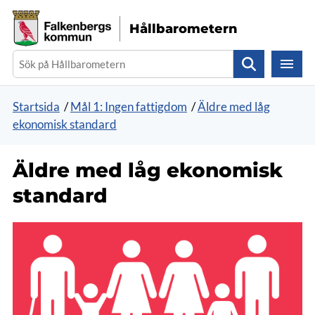
Gå direkt till sidans innehåll
Hållbarometern
Sök
Startsida
/
Mål 1: Ingen fattigdom
/
Äldre med låg
ekonomisk standard
Äldre med låg ekonomisk
standard