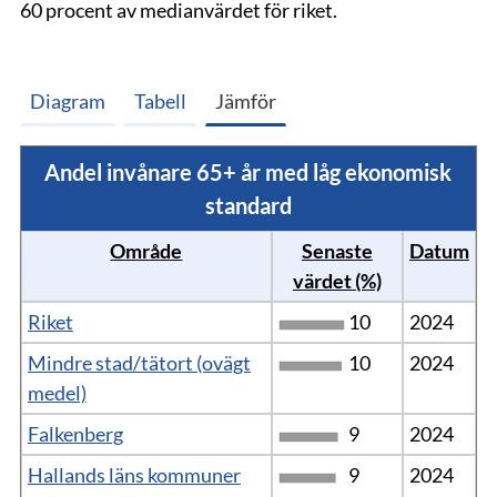
60 procent av medianvärdet för riket.
Diagram
Tabell
Jämför
Andel invånare 65+ år med låg ekonomisk
standard
Område
Senaste
Datum
värdet (%)
Riket
10
2024
Mindre stad/tätort (ovägt
10
2024
medel)
Falkenberg
9
2024
Hallands läns kommuner
9
2024