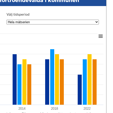
d förtroendevalda i kommunen
Välj tidsperiod
2014
2018
2022