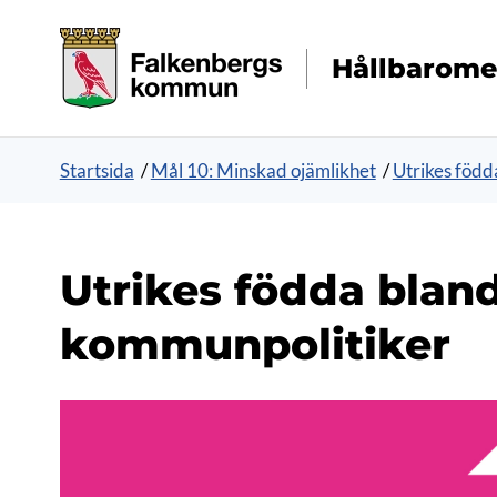
Gå direkt till sidans innehåll
Hållbarome
Startsida
/
Mål 10: Minskad ojämlikhet
/
Utrikes född
Utrikes födda blan
kommunpolitiker