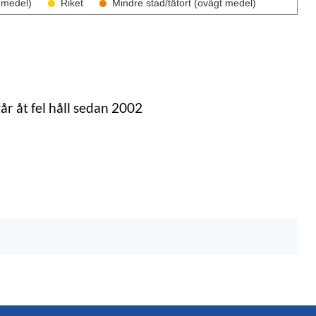
 medel)
Riket
Mindre stad/tätort (ovägt medel)
r åt fel håll sedan 2002