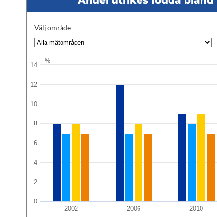
Andel utrikes födda blan
Välj område
%
14
12
10
8
6
4
2
0
2002
2006
2010