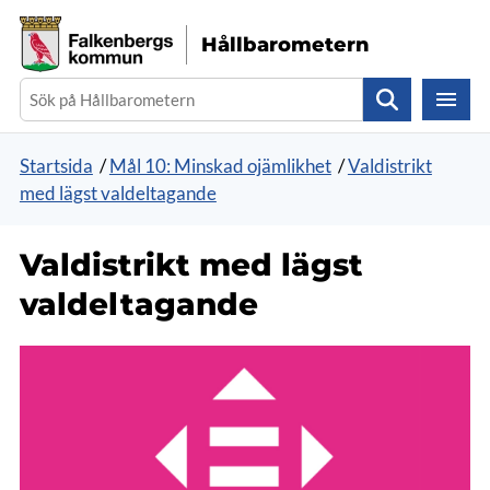
Gå direkt till sidans innehåll
Hållbarometern
Sök
Startsida
/
Mål 10: Minskad ojämlikhet
/
Valdistrikt
med lägst valdeltagande
Valdistrikt med lägst
valdeltagande