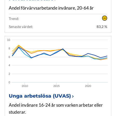
Andel förvärvsarbetande invånare, 20-64 år
Trend:
Senaste värdet:
83,2 %
10
8
6
4
2
0
2010
2015
2020
Unga arbetslösa (UVAS)
Andel invånare 16-24 år som varken arbetar eller
studerar.