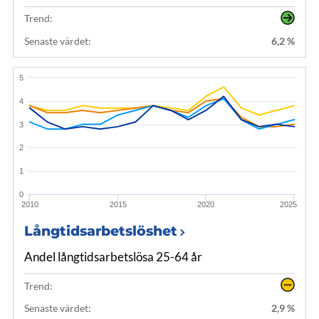
Trend:
Senaste värdet:
6,2 %
5
4
3
2
1
0
2010
2015
2020
2025
Långtidsarbetslöshet
Andel långtidsarbetslösa 25-64 år
Trend:
Senaste värdet:
2,9 %