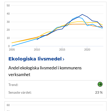
50
40
30
20
10
0
2005
2010
2015
2020
Ekologiska livsmedel
Andel ekologiska livsmedel i kommunens
verksamhet
Trend:
Senaste värdet:
23 %
60