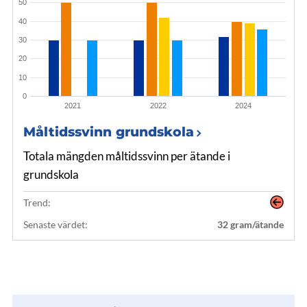
50
40
30
20
10
0
2021
2022
2024
Måltidssvinn grundskola
Totala mängden måltidssvinn per ätande i
grundskola
Trend:
Senaste värdet:
32 gram/ätande