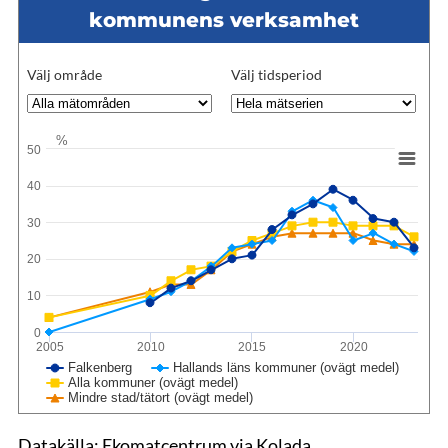
kommunens verksamhet
Välj område
Välj tidsperiod
%
50
40
30
20
10
0
2005
2010
2015
2020
Falkenberg
Hallands läns kommuner (ovägt medel)
Alla kommuner (ovägt medel)
Mindre stad/tätort (ovägt medel)
Datakälla: Ekomatcentrum via Kolada