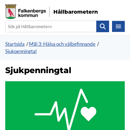
Gå direkt till sidans innehåll
Hållbarometern
Sök
Startsida
/
Mål 3: Hälsa och välbefinnande
/
Sjukpenningtal
Sjukpenningtal