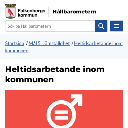
Gå direkt till sidans innehåll
Hållbarometern
Sök
Startsida
/
Mål 5: Jämställdhet
/
Heltidsarbetande inom
kommunen
Heltidsarbetande inom
kommunen