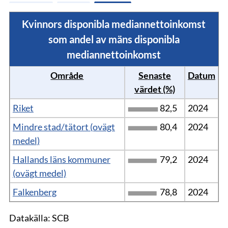
Kvinnors disponibla mediannettoinkomst
som andel av mäns disponibla
mediannettoinkomst
Område
Senaste
Datum
värdet (%)
Riket
82,5
2024
Mindre stad/tätort (ovägt
80,4
2024
medel)
Hallands läns kommuner
79,2
2024
(ovägt medel)
Falkenberg
78,8
2024
Datakälla: SCB