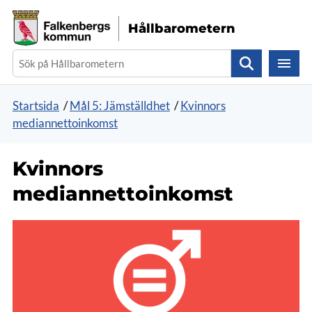
Gå direkt till sidans innehåll
Hållbarometern
Sök
Startsida
/
Mål 5: Jämställdhet
/
Kvinnors
mediannettoinkomst
Kvinnors
mediannettoinkomst